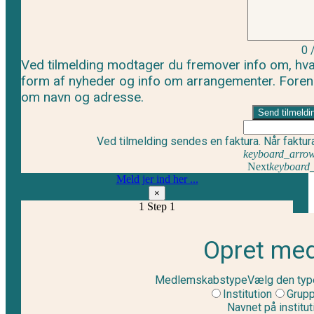
0
Ved tilmelding modtager du fremover info om, hva
form af nyheder og info om arrangementer. Foren
om navn og adresse.
Send tilmeldi
Ved tilmelding sendes en faktura. Når faktur
keyboard_arrow
Next
keyboard_
Meld jer ind her ...
×
1
Step 1
Opret me
Medlemskabstype
Vælg den typ
Institution
Grupp
Navnet på institut