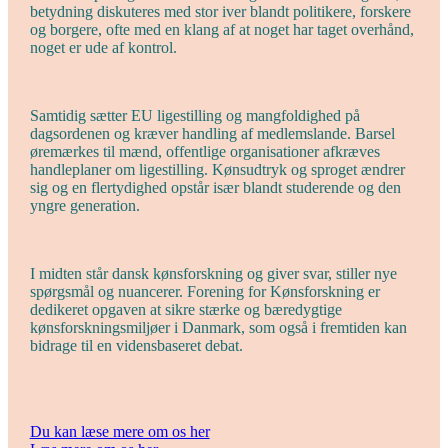
betydning diskuteres med stor iver blandt politikere, forskere
og borgere, ofte med en klang af at noget har taget overhånd,
noget er ude af kontrol.
Samtidig sætter EU ligestilling og mangfoldighed på
dagsordenen og kræver handling af medlemslande. Barsel
øremærkes til mænd, offentlige organisationer afkræves
handleplaner om ligestilling. Kønsudtryk og sproget ændrer
sig og en flertydighed opstår især blandt studerende og den
yngre generation.
I midten står dansk kønsforskning og giver svar, stiller nye
spørgsmål og nuancerer. Forening for Kønsforskning er
dedikeret opgaven at sikre stærke og bæredygtige
kønsforskningsmiljøer i Danmark, som også i fremtiden kan
bidrage til en vidensbaseret debat.
Du kan læse mere om os her