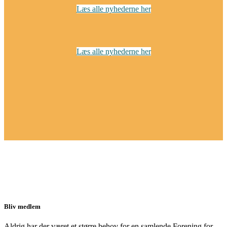
Læs alle nyhederne her
Læs alle nyhederne her
Bliv medlem
Aldrig har der været et større behov for en samlende Forening for