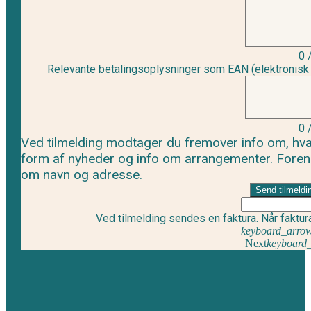
0
Relevante betalingsoplysninger som EAN (elektronisk fa
0
Ved tilmelding modtager du fremover info om, hva
form af nyheder og info om arrangementer. Foren
om navn og adresse.
Send tilmeldi
Ved tilmelding sendes en faktura. Når faktur
keyboard_arrow
Next
keyboard_