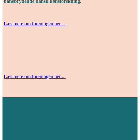
banebrydende dansk kønsforskning.
Læs mere om foreningen her ...
Læs mere om foreningen her ...