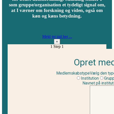
som gruppe/organisation et tydeligt signal om,
at I værner om forskning og viden, også om
køn og køns betydning.
Meld jer ind her ...
×
1
Step 1
Opret me
Medlemskabstype
Vælg den typ
Institution
Grupp
Navnet på institut