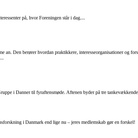
ressenter på, hvor Foreningen står i dag....
sme an. Den berører hvordan praktikkere, interesseorganisationer og for
..
 Gruppe i Danner til fyraftensmøde. Aftenen byder på tre tankevækken
nsforskning i Danmark end lige nu – jeres medlemskab gør en forskel!